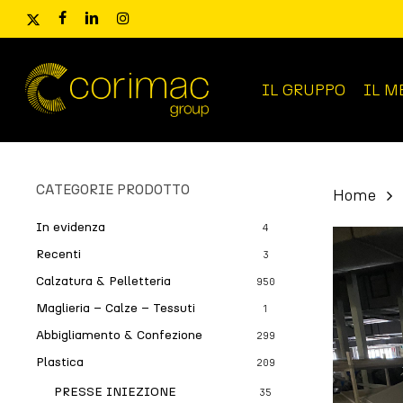
Skip
x-
facebook
linkedin
instagram
to
twitter
main
content
IL GRUPPO
IL M
Ricerca
prodotti
CATEGORIE PRODOTTO
Home
In evidenza
4
Recenti
3
Calzatura & Pelletteria
950
Maglieria – Calze – Tessuti
1
Abbigliamento & Confezione
299
Plastica
209
PRESSE INIEZIONE
35