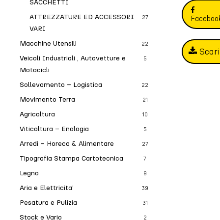
SACCHETTI
ATTREZZATURE ED ACCESSORI
27
Faceboo
VARI
Macchine Utensili
22
Scar
Veicoli Industriali , Autovetture e
5
Motocicli
Sollevamento – Logistica
22
Movimento Terra
21
Agricoltura
10
Viticoltura – Enologia
5
Arredi – Horeca & Alimentare
27
Tipografia Stampa Cartotecnica
7
Legno
9
Aria e Elettricita’
39
Pesatura e Pulizia
31
Stock e Vario
2