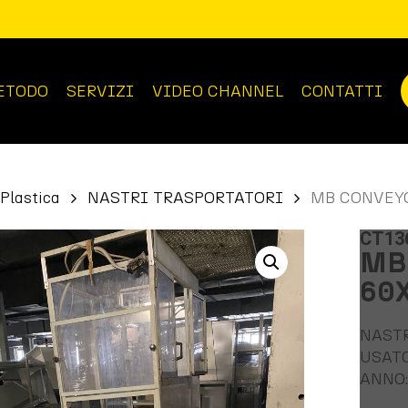
ETODO
SERVIZI
VIDEO CHANNEL
CONTATTI
Plastica
NASTRI TRASPORTATORI
MB CONVEYO
CT13
MB 
60
NAST
USAT
ANNO: