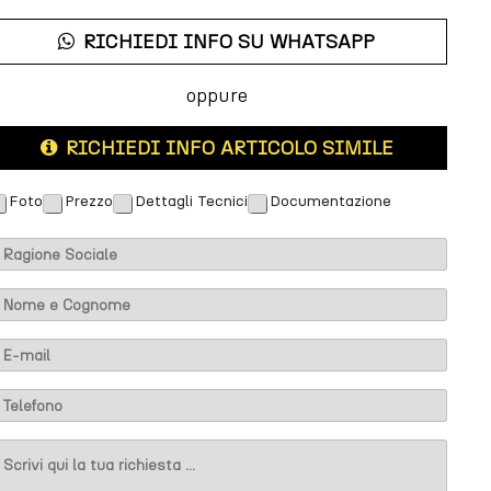
RICHIEDI INFO SU WHATSAPP
oppure
RICHIEDI INFO ARTICOLO SIMILE
Foto
Prezzo
Dettagli Tecnici
Documentazione
M
M
M