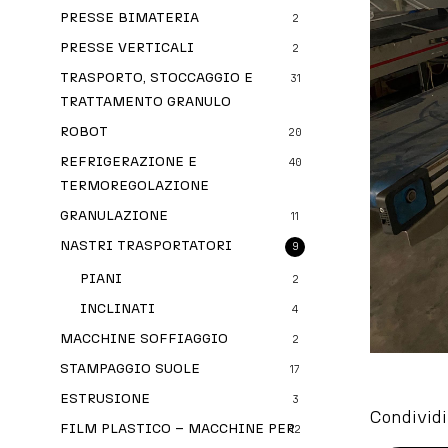
PRESSE BIMATERIA
2
PRESSE VERTICALI
2
TRASPORTO, STOCCAGGIO E
31
TRATTAMENTO GRANULO
ROBOT
20
REFRIGERAZIONE E
40
TERMOREGOLAZIONE
GRANULAZIONE
11
NASTRI TRASPORTATORI
9
PIANI
2
INCLINATI
4
MACCHINE SOFFIAGGIO
2
STAMPAGGIO SUOLE
17
ESTRUSIONE
3
Condividi
FILM PLASTICO – MACCHINE PER
12