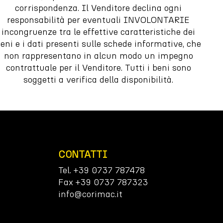
corrispondenza. Il Venditore declina ogni
responsabilità per eventuali INVOLONTARIE
incongruenze tra le effettive caratteristiche dei
eni e i dati presenti sulle schede informative, che
non rappresentano in alcun modo un impegno
contrattuale per il Venditore. Tutti i beni sono
soggetti a verifica della disponibilità.
CONTATTI
Tel. +39 0737 787478
Fax +39 0737 787323
info@corimac.it