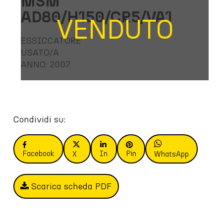
MSM
AD80/H150/CR5/VA1
VENDUTO
ESSICCATORE
USATO/A
ANNO: 2007
Condividi su:
Facebook
In
Pin
X
WhatsApp
Scarica scheda PDF