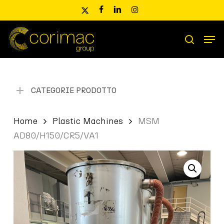
Skip
x-
facebook
linkedin
instagram
to
twitter
main
Men
content
Ricerca
search
prodotti
CATEGORIE PRODOTTO
Home
Plastic Machines
MSM
AD80/H150/CR5/VA1