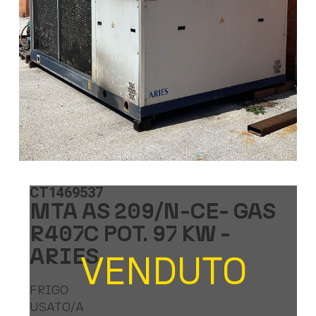
CT1469537
MTA AS 209/N-CE- GAS
R407C POT. 97 KW -
ARIES
VENDUTO
FRIGO
USATO/A