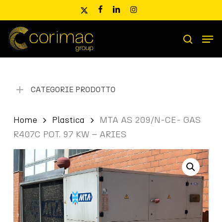
Skip
x-
facebook
linkedin
instagram
to
twitter
main
Men
content
Ricerca
search
prodotti
CATEGORIE PRODOTTO
Home
Plastica
MTA AS 209/N-CE- GAS
R407C POT. 97 KW – ARIES