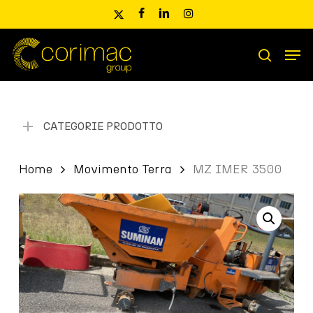
Skip
x-
facebook
linkedin
instagram
to
twitter
main
Men
content
Ricerca
search
prodotti
CATEGORIE PRODOTTO
Home
Movimento Terra
MZ IMER 3500