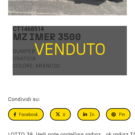
CT1468514
MZ IMER 3500
VENDUTO
DUMPER
USATO/A
COLORE: ARANCIO
Condividi su:
Facebook
In
Pin
X
LOTTO 39  Vedi note cartellina radiaz.   ok radia