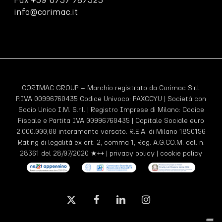
info@corimac.it
CORIMAC GROUP – Marchio registrato da Corimac S.r.l.
P.IVA 00996760435 Codice Univoco:
PAXCCYU
| Società con
Socio Unico I.M. S.r.l. | Registro Imprese di Milano: Codice
Fiscale e Partita IVA 00996760435 | Capitale Sociale euro
2.000.000,00 interamente versato. R.E.A. di Milano 1850156
Rating di legalità ex art. 2, comma 1, Reg. A.G.CO.M. del. n.
28361 del 28/07/2020 ★++ |
privacy policy
|
cookie policy
x-
facebook
linkedin
instagram
twitter