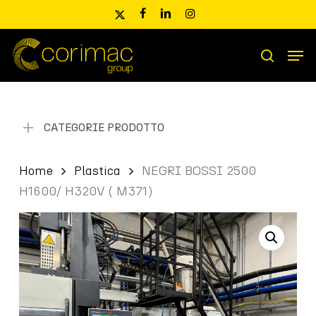
Skip
x-
facebook
linkedin
instagram
to
twitter
main
Men
content
Ricerca
search
prodotti
CATEGORIE PRODOTTO
Home
Plastica
NEGRI BOSSI 2500
H1600/ H320V ( M371)