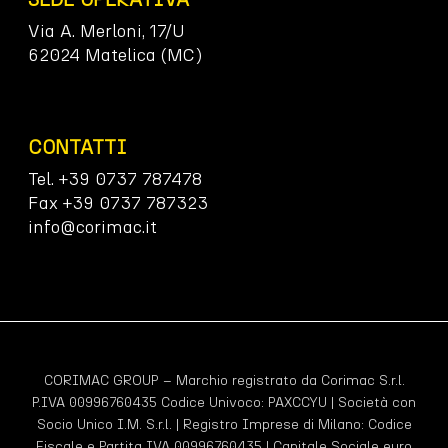
Via A. Merloni, 17/U
62024 Matelica (MC)
CONTATTI
Tel. +39 0737 787478
Fax +39 0737 787323
info@corimac.it
CORIMAC GROUP – Marchio registrato da Corimac S.r.l.
P.IVA 00996760435 Codice Univoco:
PAXCCYU
| Società con
Socio Unico I.M. S.r.l. | Registro Imprese di Milano: Codice
Fiscale e Partita IVA 00996760435 | Capitale Sociale euro