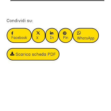
Condividi su:
Facebook
In
Pin
X
WhatsApp
Scarica scheda PDF