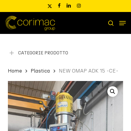
Skip
x-
facebook
linkedin
instagram
to
twitter
main
Men
content
Ricerca
search
prodotti
CATEGORIE PRODOTTO
Home
Plastica
NEW OMAP ADK 15 -CE-