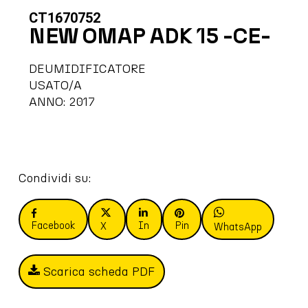
CT1670752
NEW OMAP ADK 15 -CE-
DEUMIDIFICATORE
USATO/A
ANNO: 2017
Condividi su:
Facebook
In
Pin
X
WhatsApp
Scarica scheda PDF