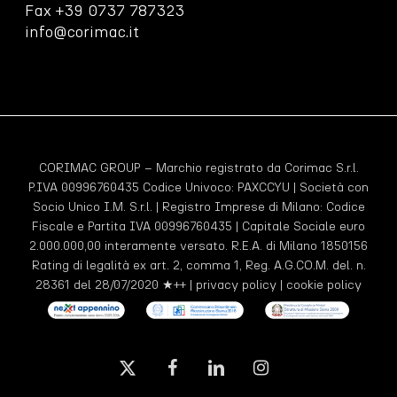
Fax +39 0737 787323
info@corimac.it
CORIMAC GROUP – Marchio registrato da Corimac S.r.l.
P.IVA 00996760435 Codice Univoco:
PAXCCYU
| Società con
Socio Unico I.M. S.r.l. | Registro Imprese di Milano: Codice
Fiscale e Partita IVA 00996760435 | Capitale Sociale euro
2.000.000,00 interamente versato. R.E.A. di Milano 1850156
Rating di legalità ex art. 2, comma 1, Reg. A.G.CO.M. del. n.
28361 del 28/07/2020 ★++ |
privacy policy
|
cookie policy
x-
facebook
linkedin
instagram
twitter