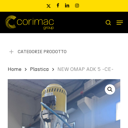
Skip
x-
facebook
linkedin
instagram
to
twitter
main
Men
content
Ricerca
search
prodotti
CATEGORIE PRODOTTO
Home
Plastica
NEW OMAP ADK 5 -CE-