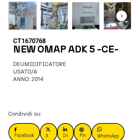
CT1670768
NEW OMAP ADK 5 -CE-
DEUMIDIFICATORE
USATO/A
ANNO: 2014
Condividi su:
Facebook
In
Pin
X
WhatsApp