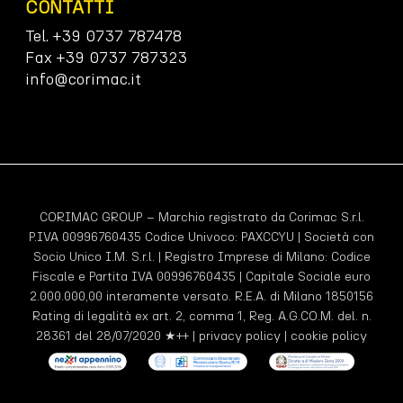
CONTATTI
Tel. +39 0737 787478
Fax +39 0737 787323
info@corimac.it
CORIMAC GROUP – Marchio registrato da Corimac S.r.l.
P.IVA 00996760435 Codice Univoco:
PAXCCYU
| Società con
Socio Unico I.M. S.r.l. | Registro Imprese di Milano: Codice
Fiscale e Partita IVA 00996760435 | Capitale Sociale euro
2.000.000,00 interamente versato. R.E.A. di Milano 1850156
Rating di legalità ex art. 2, comma 1, Reg. A.G.CO.M. del. n.
28361 del 28/07/2020 ★++ |
privacy policy
|
cookie policy