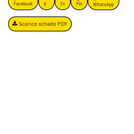
Facebook
In
Pin
X
WhatsApp
Scarica scheda PDF