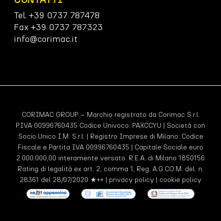
Tel. +39 0737 787478
Fax +39 0737 787323
info@corimac.it
CORIMAC GROUP – Marchio registrato da Corimac S.r.l.
P.IVA 00996760435 Codice Univoco:
PAXCCYU
| Società con
Socio Unico I.M. S.r.l. | Registro Imprese di Milano: Codice
Fiscale e Partita IVA 00996760435 | Capitale Sociale euro
2.000.000,00 interamente versato. R.E.A. di Milano 1850156
Rating di legalità ex art. 2, comma 1, Reg. A.G.CO.M. del. n.
28361 del 28/07/2020 ★++ |
privacy policy
|
cookie policy