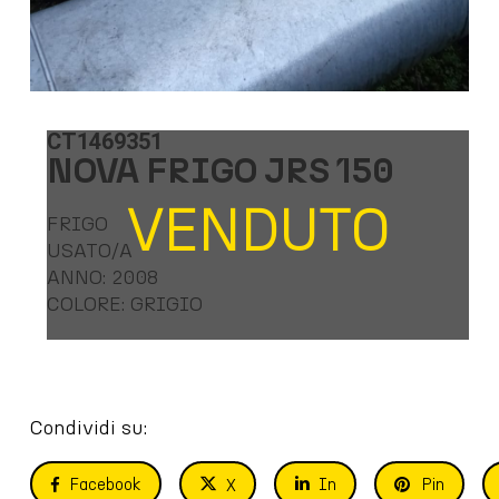
CT1469351
NOVA FRIGO JRS 150
VENDUTO
FRIGO
USATO/A
ANNO: 2008
COLORE: GRIGIO
Condividi su:
Facebook
In
Pin
X