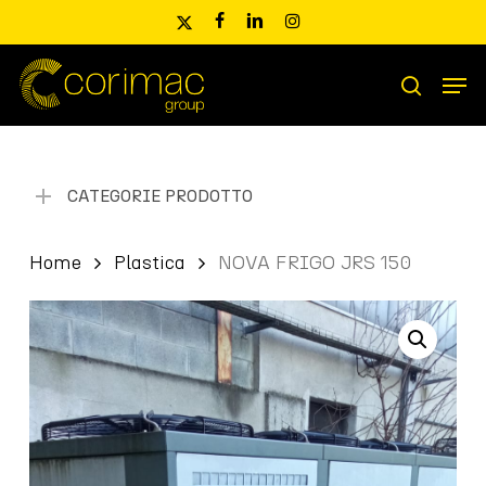
Skip
x-
facebook
linkedin
instagram
to
twitter
main
Men
content
Ricerca
search
prodotti
CATEGORIE PRODOTTO
Home
Plastica
NOVA FRIGO JRS 150