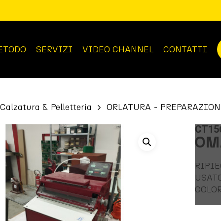
ETODO
SERVIZI
VIDEO CHANNEL
CONTATTI
Calzatura & Pelletteria
ORLATURA - PREPARAZION
CT15
OM
RIPI
USAT
COLOR