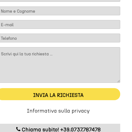
m
INVIA LA RICHIESTA
M
Informativa sulla privacy
Chiama subito! +39.0737.787478