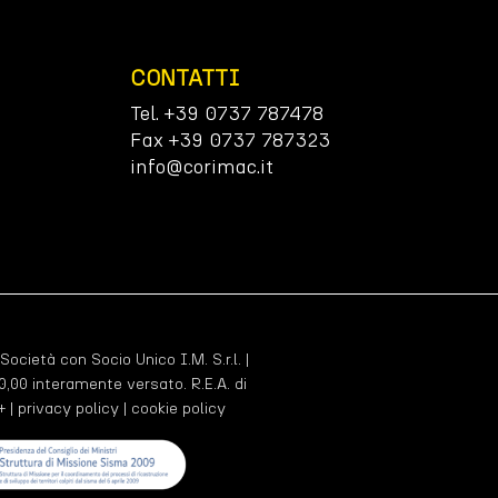
CONTATTI
Tel. +39 0737 787478
Fax +39 0737 787323
info@corimac.it
 Società con Socio Unico I.M. S.r.l. |
,00 interamente versato. R.E.A. di
+ |
privacy policy
|
cookie policy