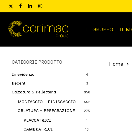
Skip
x-
facebook
linkedin
instagram
to
twitter
main
content
IL GRUPPO
IL M
Ricerca
prodotti
CATEGORIE PRODOTTO
Home
In evidenza
4
Recenti
3
Calzatura & Pelletteria
950
MONTAGGIO – FINISSAGGIO
552
ORLATURA – PREPARAZIONE
275
PLACCATRICI
1
CAMBRATRICI
13