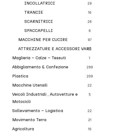
INCOLLATRICI
29
TRANCIE
16
SCARNITRICI
26
SPACCAPELLI
6
MACCHINE PER CUCIRE
97
ATTREZZATURE E ACCESSORI VARI
26
Maglieria – Calze – Tessuti
1
Abbigliamento & Confezione
299
Plastica
209
Macchine Utensili
22
Veicoli Industriali , Autovetture e
5
Motocicli
Sollevamento – Logistica
22
Movimento Terra
21
Agricoltura
10