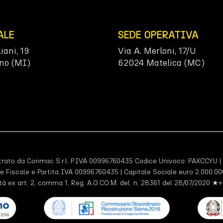
ALE
SEDE OPERATIVA
liani, 19
Via A. Merloni, 17/U
no (MI)
62024 Matelica (MC)
ato da Corimac S.r.l. P.IVA 00996760435 Codice Univoco:
PAXCCYU
|
e Fiscale e Partita IVA 00996760435 | Capitale Sociale euro 2.000.000
tà ex art. 2, comma 1, Reg. A.G.CO.M. del. n. 28361 del 28/07/2020 ★+