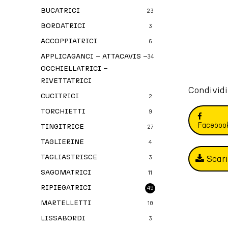
BUCATRICI
23
BORDATRICI
3
ACCOPPIATRICI
6
APPLICAGANCI – ATTACAVIS –
34
OCCHIELLATRICI –
RIVETTATRICI
Condividi
CUCITRICI
2
TORCHIETTI
9
Faceboo
TINGITRICE
27
TAGLIERINE
4
TAGLIASTRISCE
Scar
3
SAGOMATRICI
11
RIPIEGATRICI
49
MARTELLETTI
10
LISSABORDI
3