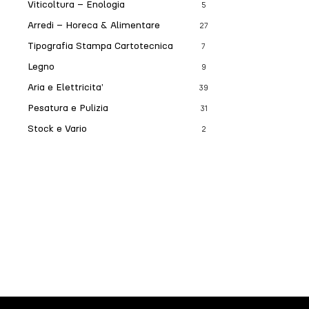
Viticoltura – Enologia
5
Arredi – Horeca & Alimentare
27
Tipografia Stampa Cartotecnica
7
Legno
9
Aria e Elettricita’
39
Pesatura e Pulizia
31
Stock e Vario
2