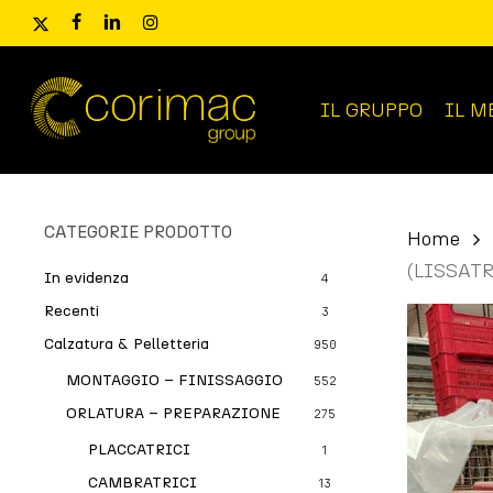
Skip
x-
facebook
linkedin
instagram
to
twitter
main
content
IL GRUPPO
IL M
Ricerca
prodotti
CATEGORIE PRODOTTO
Home
(LISSAT
In evidenza
4
Recenti
3
Calzatura & Pelletteria
950
MONTAGGIO – FINISSAGGIO
552
ORLATURA – PREPARAZIONE
275
PLACCATRICI
1
CAMBRATRICI
13