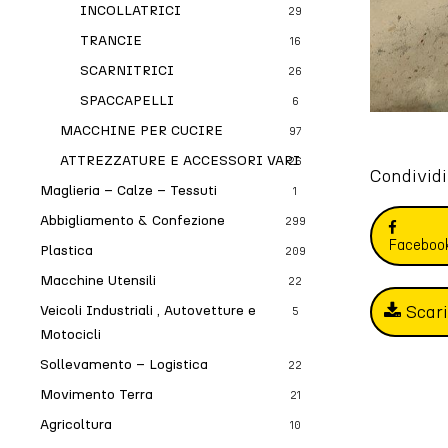
INCOLLATRICI
29
TRANCIE
16
SCARNITRICI
26
SPACCAPELLI
6
MACCHINE PER CUCIRE
97
ATTREZZATURE E ACCESSORI VARI
26
Condividi
Maglieria – Calze – Tessuti
1
Abbigliamento & Confezione
299
Faceboo
Plastica
209
Macchine Utensili
22
Scar
Veicoli Industriali , Autovetture e
5
Motocicli
Sollevamento – Logistica
22
Movimento Terra
21
Agricoltura
10