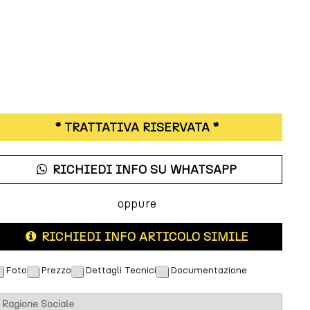
* TRATTATIVA RISERVATA *
RICHIEDI INFO SU WHATSAPP
oppure
RICHIEDI INFO ARTICOLO SIMILE
Foto
Prezzo
Dettagli Tecnici
Documentazione
m