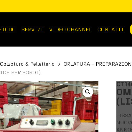
ETODO
SERVIZI
VIDEO CHANNEL
CONTATTI
Calzatura & Pelletteria
ORLATURA - PREPARAZION
RICE PER BORDI)
CT14
OM
(L
LISS
NUOV
ANNO: