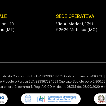
ALE
SEDE OPERATIVA
liani, 19
Via A. Merloni, 17/U
no (MI)
62024 Matelica (MC)
ato da Corimac S.r.l. P.IVA 00996760435 Codice Univoco:
PAXCCYU
|
e Fiscale e Partita IVA 00996760435 | Capitale Sociale euro 2.000.000
tà ex art. 2, comma 1, Reg. A.G.CO.M. del. n. 28361 del 28/07/2020 ★+