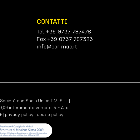
CONTATTI
Tel. +39 0737 787478
Fax +39 0737 787323
info@corimac.it
 Società con Socio Unico I.M. S.r.l. |
,00 interamente versato. R.E.A. di
+ |
privacy policy
|
cookie policy