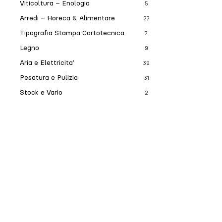
Viticoltura – Enologia
5
Arredi – Horeca & Alimentare
27
Tipografia Stampa Cartotecnica
7
Legno
9
Aria e Elettricita’
39
Pesatura e Pulizia
31
Stock e Vario
2