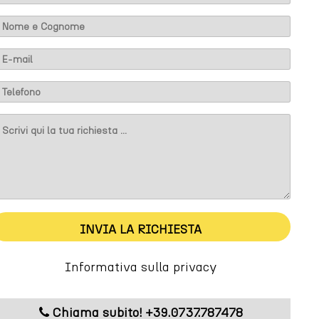
m
INVIA LA RICHIESTA
Informativa sulla privacy
m
Chiama subito! +39.0737.787478