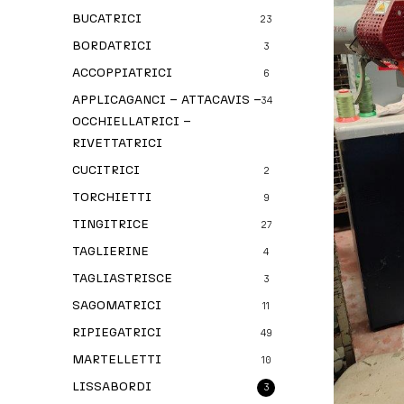
BUCATRICI
23
BORDATRICI
3
ACCOPPIATRICI
6
APPLICAGANCI – ATTACAVIS –
34
OCCHIELLATRICI –
RIVETTATRICI
CUCITRICI
2
TORCHIETTI
9
TINGITRICE
27
TAGLIERINE
4
TAGLIASTRISCE
3
SAGOMATRICI
11
RIPIEGATRICI
49
MARTELLETTI
10
LISSABORDI
3