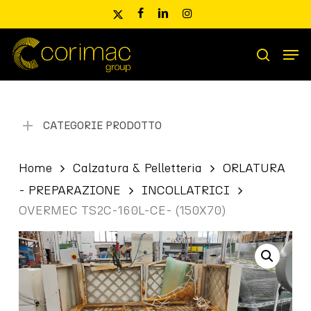
Skip
x-
facebook
linkedin
instagram
to
twitter
main
Men
content
Ricerca
search
prodotti
CATEGORIE PRODOTTO
Home
Calzatura & Pelletteria
ORLATURA
- PREPARAZIONE
INCOLLATRICI
OVERMEC TS2C-160L-CE- (150X70)