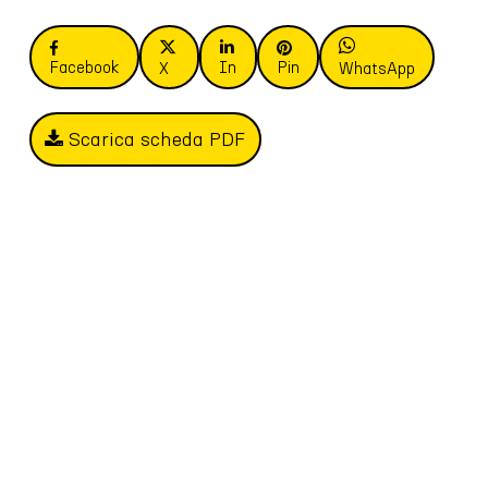
Facebook
In
Pin
X
WhatsApp
Scarica scheda PDF