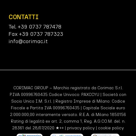
CONTATTI
Tel. +39 0737 787478
Fax +39 0737 787323
info@corimac.it
CORIMAC GROUP – Marchio registrato da Corimac S.r.l.
P.IVA 00996760435 Codice Univoco:
PAXCCYU
| Società con
Socio Unico I.M. S.r.l. | Registro Imprese di Milano: Codice
Fiscale e Partita IVA 00996760435 | Capitale Sociale euro
2.000.000,00 interamente versato. R.E.A. di Milano 1850156
Rating di legalità ex art. 2, comma 1, Reg. A.G.CO.M. del. n.
28361 del 28/07/2020 ★++ |
privacy policy
|
cookie policy