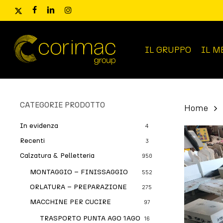
Skip
x-
facebook
linkedin
instagram
to
twitter
main
content
IL GRUPPO
IL M
Ricerca
prodotti
CATEGORIE PRODOTTO
Home
In evidenza
4
Recenti
3
Calzatura & Pelletteria
950
MONTAGGIO – FINISSAGGIO
552
ORLATURA – PREPARAZIONE
275
MACCHINE PER CUCIRE
97
TRASPORTO PUNTA AGO 1AGO
16