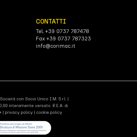
CONTATTI
Tel. +39 0737 787478
Fax +39 0737 787323
info@corimac.it
 Società con Socio Unico I.M. S.r.l. |
,00 interamente versato. R.E.A. di
+ |
privacy policy
|
cookie policy