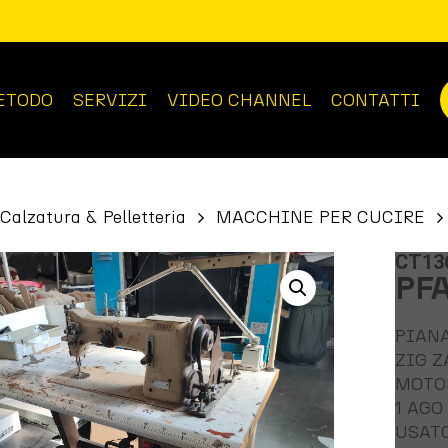
ETODO
SERVIZI
VIDEO CHANNEL
CONTATTI
Calzatura & Pelletteria
MACCHINE PER CUCIRE
CT13
PFA
PIAN
ZIG Z
MOTO
1 AGO
USAT