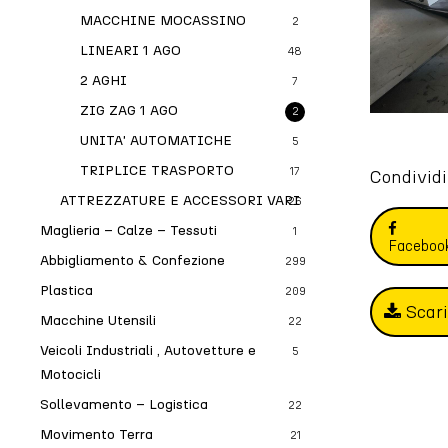
MACCHINE MOCASSINO
2
LINEARI 1 AGO
48
2 AGHI
7
ZIG ZAG 1 AGO
2
UNITA' AUTOMATICHE
5
TRIPLICE TRASPORTO
17
Condividi
ATTREZZATURE E ACCESSORI VARI
26
Maglieria – Calze – Tessuti
1
Faceboo
Abbigliamento & Confezione
299
Plastica
209
Scar
Macchine Utensili
22
Veicoli Industriali , Autovetture e
5
Motocicli
Sollevamento – Logistica
22
Movimento Terra
21