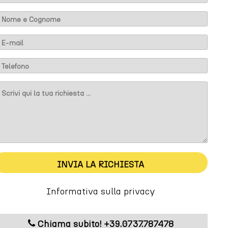
m
m
INVIA LA RICHIESTA
Informativa sulla privacy
Chiama subito! +39.0737.787478