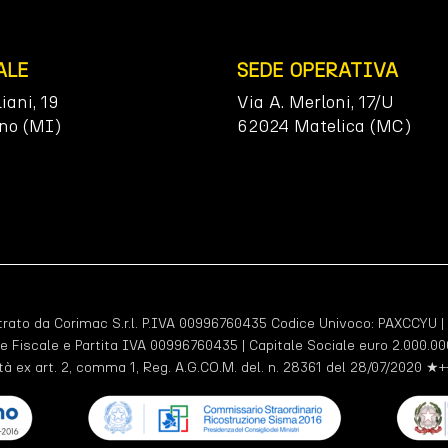
ALE
SEDE OPERATIVA
liani, 19
Via A. Merloni, 17/U
no (MI)
62024 Matelica (MC)
ato da Corimac S.r.l. P.IVA 00996760435 Codice Univoco:
PAXCCYU
|
e Fiscale e Partita IVA 00996760435 | Capitale Sociale euro 2.000.000
tà ex art. 2, comma 1, Reg. A.G.CO.M. del. n. 28361 del 28/07/2020 ★+