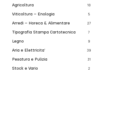
Agricoltura
10
Viticoltura – Enologia
5
Arredi – Horeca & Alimentare
27
Tipografia Stampa Cartotecnica
7
Legno
9
Aria e Elettricita’
39
Pesatura e Pulizia
31
Stock e Vario
2