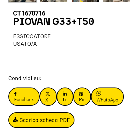
CT1670716
PIOVAN G33+T50
ESSICCATORE
USATO/A
Condividi su:
Facebook
In
Pin
X
WhatsApp
Scarica scheda PDF