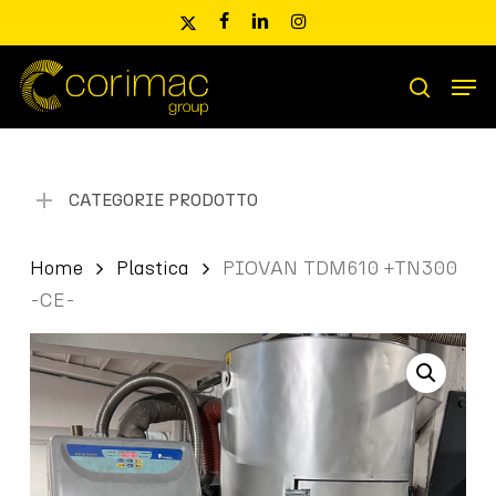
Skip
x-
facebook
linkedin
instagram
to
twitter
main
Men
content
Ricerca
search
prodotti
CATEGORIE PRODOTTO
Home
Plastica
PIOVAN TDM610 +TN300
-CE-