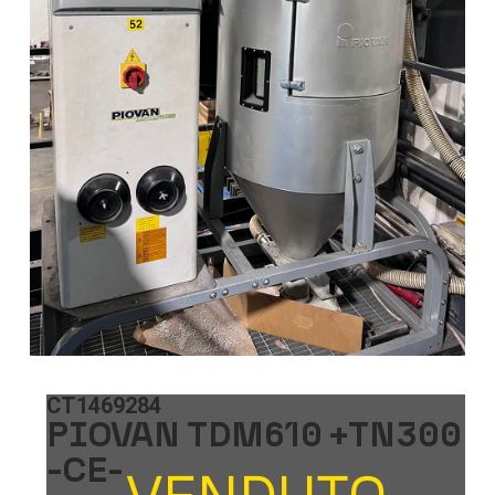
CT1469284
PIOVAN TDM610 +TN300
-CE-