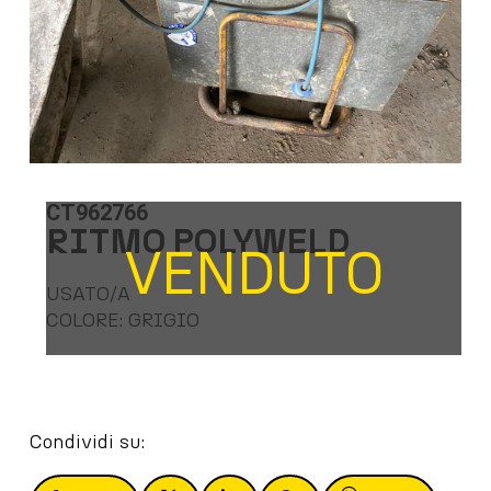
CT962766
RITMO POLYWELD
VENDUTO
USATO/A
COLORE: GRIGIO
Condividi su: