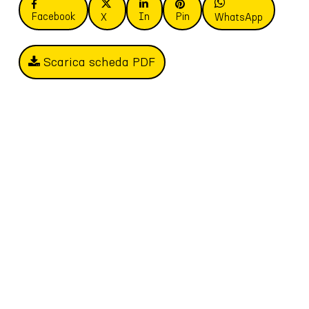
Facebook
In
Pin
X
WhatsApp
Scarica scheda PDF