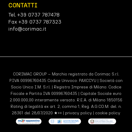
CONTATTI
Tel. +39 0737 787478
Fax +39 0737 787323
info@corimac.it
CORIMAC GROUP – Marchio registrato da Corimac S.r.l.
P.IVA 00996760435 Codice Univoco:
PAXCCYU
| Società con
Socio Unico I.M. S.r.l. | Registro Imprese di Milano: Codice
Fiscale e Partita IVA 00996760435 | Capitale Sociale euro
2.000.000,00 interamente versato. R.E.A. di Milano 1850156
Rating di legalità ex art. 2, comma 1, Reg. A.G.CO.M. del. n.
28361 del 28/07/2020 ★++ |
privacy policy
|
cookie policy