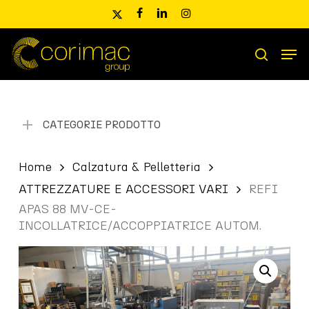
Skip
x-
facebook
linkedin
instagram
to
twitter
main
Men
content
Ricerca
search
prodotti
CATEGORIE PRODOTTO
Home
Calzatura & Pelletteria
ATTREZZATURE E ACCESSORI VARI
REFI
APAS 88 MV-CE-
INCOLLATRICE/ACCOPPIATRICE AUTOM.