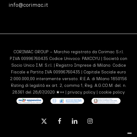
info@corimac.it
CORIMAC GROUP – Marchio registrato da Corimac S.r.l.
P.IVA 00996760435 Codice Univoco:
PAXCCYU
| Società con
Socio Unico I.M. S.r.l. | Registro Imprese di Milano: Codice
Fiscale e Partita IVA 00996760435 | Capitale Sociale euro
2.000.000,00 interamente versato. R.E.A. di Milano 1850156
Rating di legalità ex art. 2, comma 1, Reg. A.G.CO.M. del. n.
28361 del 28/07/2020 ★++ |
privacy policy
|
cookie policy
x-
facebook
linkedin
instagram
twitter