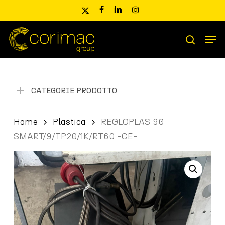
Skip
x-
facebook
linkedin
instagram
to
twitter
main
Men
content
Ricerca
search
prodotti
CATEGORIE PRODOTTO
Home
Plastica
REGLOPLAS 90
SMART/9/TP20/1K/RT60 -CE-