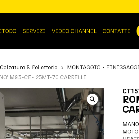
ETODO
SERVIZI
VIDEO CHANNEL
CONTATTI
Calzatura & Pelletteria
MONTAGGIO - FINISSAGG
O’ M93-CE- 25MT-70 CARRELLI
CT15
RO
CA
MANO
MOTO