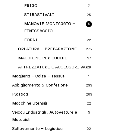
FRIGO
7
STIRASTIVALI
25
MANOVIE MONTAGGIO –
5
FINISSAGGIO
FORNI
28
ORLATURA – PREPARAZIONE
275
MACCHINE PER CUCIRE
97
ATTREZZATURE E ACCESSORI VARI
26
Maglieria – Calze – Tessuti
1
Abbigliamento & Confezione
299
Plastica
209
Macchine Utensili
22
Veicoli Industriali , Autovetture e
5
Motocicli
Sollevamento – Logistica
22