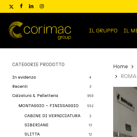
Skip
x-
facebook
linkedin
instagram
to
twitter
main
content
IL GRUPPO
IL M
Ricerca
prodotti
CATEGORIE PRODOTTO
Home
ROMAN
In evidenza
4
Recenti
3
Calzatura & Pelletteria
950
MONTAGGIO – FINISSAGGIO
552
CABINE DI VERNICIATURA
2
SIBERIANE
13
SLITTA
12