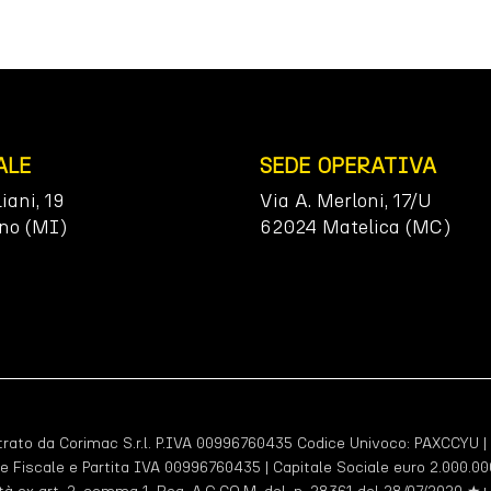
ALE
SEDE OPERATIVA
liani, 19
Via A. Merloni, 17/U
no (MI)
62024 Matelica (MC)
ato da Corimac S.r.l. P.IVA 00996760435 Codice Univoco:
PAXCCYU
|
e Fiscale e Partita IVA 00996760435 | Capitale Sociale euro 2.000.000