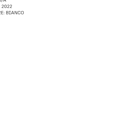
O/A
 2022
E: BIANCO