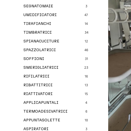
SEGNATOMAIE
3
UMIDIFICATORI
47
TIRAFIANCHI
14
TIMBRATRICI
34
SPIANACUCITURE
12
SPAZZOLATRICI
46
SOFFIONI
31
SMERIGLIATRICI
23
RIFILATRICI
16
RIBATTITRICI
13
RIATTIVATORI
15
APPLICAPUNTALI
4
TERMOADESIVATRICI
6
APPUNTASOLETTE
10
ASPIRATORI
3