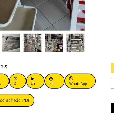
 su:
k
In
Pin
X
WhatsApp
ica scheda PDF