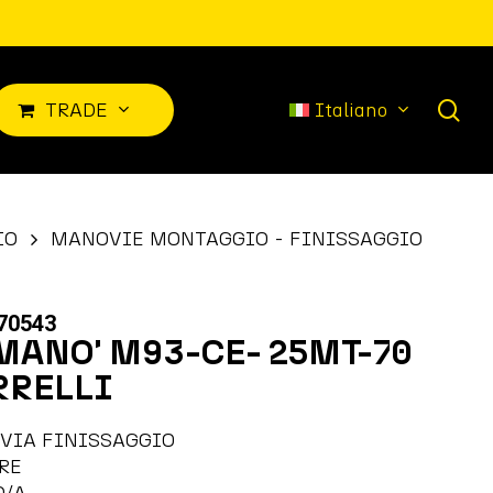
sea
T
R
A
D
E
Italiano
IO
MANOVIE MONTAGGIO - FINISSAGGIO
70543
MANO' M93-CE- 25MT-70
RRELLI
VIA FINISSAGGIO
RE