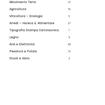
Movimento Terra
21
Agricoltura
10
Viticoltura – Enologia
5
Arredi – Horeca & Alimentare
27
Tipografia Stampa Cartotecnica
7
Legno
9
Aria e Elettricita’
39
Pesatura e Pulizia
31
Stock e Vario
2