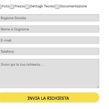
Foto
Prezzo
Dettagli Tecnici
Documentazione
m
M
m
INVIA LA RICHIESTA
M