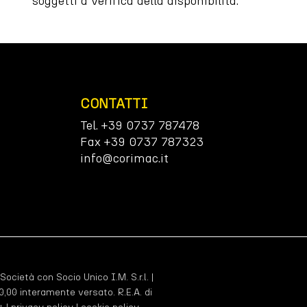
soggetti a verifica della disponibilità.
CONTATTI
Tel. +39 0737 787478
Fax +39 0737 787323
info@corimac.it
 Società con Socio Unico I.M. S.r.l. |
,00 interamente versato. R.E.A. di