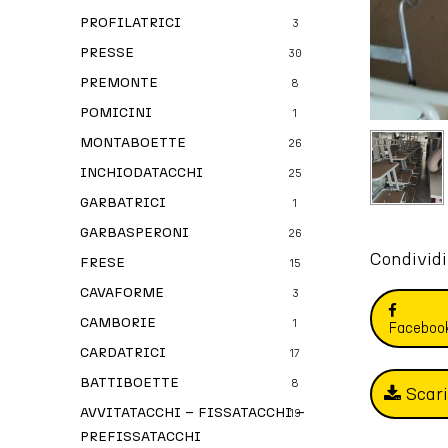
PROFILATRICI
3
PRESSE
30
PREMONTE
8
POMICINI
1
MONTABOETTE
26
INCHIODATACCHI
25
GARBATRICI
1
GARBASPERONI
26
Condividi
FRESE
15
CAVAFORME
3
CAMBORIE
1
Faceboo
CARDATRICI
17
BATTIBOETTE
8
Scar
AVVITATACCHI – FISSATACCHI –
19
PREFISSATACCHI