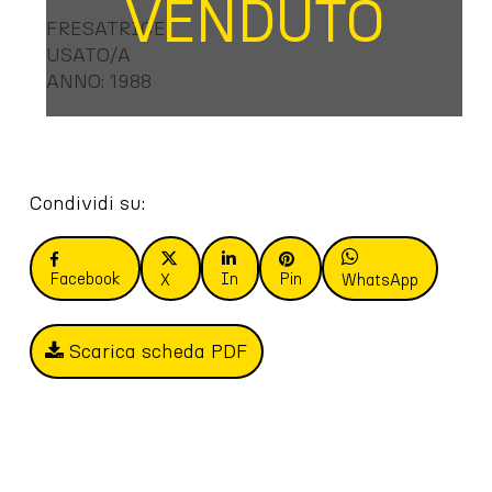
VENDUTO
FRESATRICE
USATO/A
ANNO: 1988
Condividi su:
Facebook
In
Pin
X
WhatsApp
Scarica scheda PDF