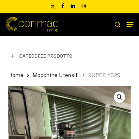
Skip
x-
facebook
linkedin
instagram
to
twitter
main
Men
content
Ricerca
search
prodotti
CATEGORIE PRODOTTO
Home
Macchine Utensili
RUPER YS2S