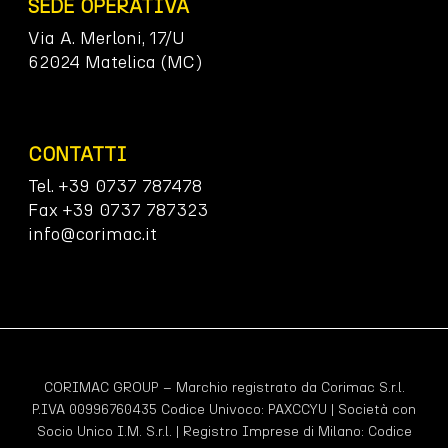
SEDE OPERATIVA
Via A. Merloni, 17/U
62024 Matelica (MC)
CONTATTI
Tel. +39 0737 787478
Fax +39 0737 787323
info@corimac.it
CORIMAC GROUP – Marchio registrato da Corimac S.r.l.
P.IVA 00996760435 Codice Univoco:
PAXCCYU
| Società con
Socio Unico I.M. S.r.l. | Registro Imprese di Milano: Codice