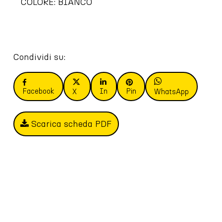
COLORE: BIANCO
Condividi su:
Facebook
In
Pin
X
WhatsApp
Scarica scheda PDF