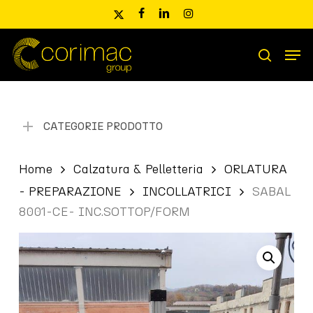
Skip
x-
facebook
linkedin
instagram
to
twitter
main
Men
content
Ricerca
search
prodotti
CATEGORIE PRODOTTO
Home
Calzatura & Pelletteria
ORLATURA
- PREPARAZIONE
INCOLLATRICI
SABAL
8001-CE- INC.SOTTOP/FORM