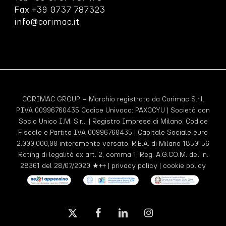
Fax +39 0737 787323
info@corimac.it
CORIMAC GROUP – Marchio registrato da Corimac S.r.l.
P.IVA 00996760435 Codice Univoco:
PAXCCYU
| Società con
Socio Unico I.M. S.r.l. | Registro Imprese di Milano: Codice
Fiscale e Partita IVA 00996760435 | Capitale Sociale euro
2.000.000,00 interamente versato. R.E.A. di Milano 1850156
Rating di legalità ex art. 2, comma 1, Reg. A.G.CO.M. del. n.
28361 del 28/07/2020 ★++ |
privacy policy
|
cookie policy
x-
facebook
linkedin
instagram