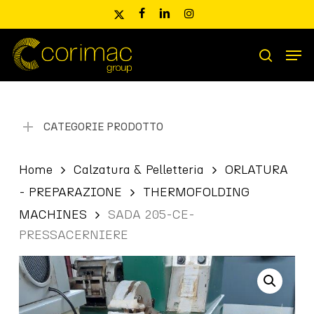
Skip
x-
facebook
linkedin
instagram
to
twitter
main
Men
content
Ricerca
search
prodotti
CATEGORIE PRODOTTO
Home
Calzatura & Pelletteria
ORLATURA
- PREPARAZIONE
THERMOFOLDING
MACHINES
SADA 205-CE-
PRESSACERNIERE