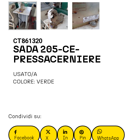
CT861320
SADA 205-CE-
PRESSACERNIERE
USATO/A
COLORE: VERDE
Condividi su:
Facebook
In
Pin
X
WhatsApp