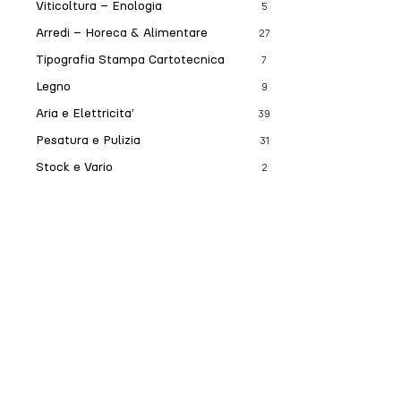
Viticoltura – Enologia
5
Arredi – Horeca & Alimentare
27
Tipografia Stampa Cartotecnica
7
Legno
9
Aria e Elettricita’
39
Pesatura e Pulizia
31
Stock e Vario
2