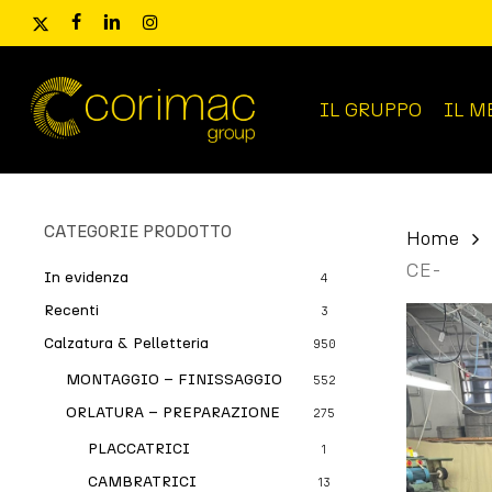
Skip
x-
facebook
linkedin
instagram
to
twitter
main
content
IL GRUPPO
IL M
Ricerca
prodotti
CATEGORIE PRODOTTO
Home
CE-
In evidenza
4
Recenti
3
Calzatura & Pelletteria
950
MONTAGGIO – FINISSAGGIO
552
ORLATURA – PREPARAZIONE
275
PLACCATRICI
1
CAMBRATRICI
13