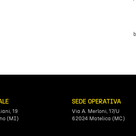
b
ALE
SEDE OPERATIVA
liani, 19
Via A. Merloni, 17/U
no (MI)
62024 Matelica (MC)