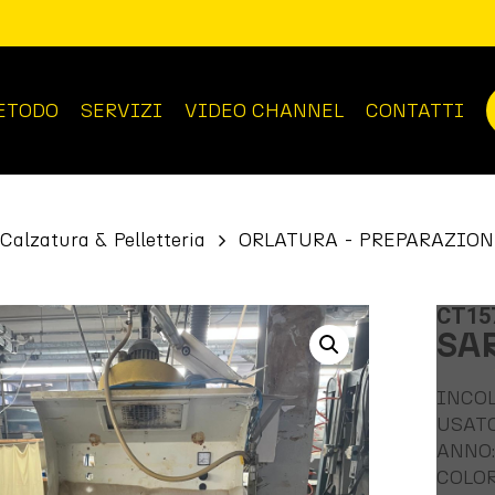
ETODO
SERVIZI
VIDEO CHANNEL
CONTATTI
Calzatura & Pelletteria
ORLATURA - PREPARAZION
CT15
SA
INCOL
USAT
ANNO:
COLOR