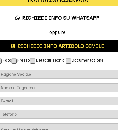
* TRATTATIVA RISERVATA *
RICHIEDI INFO SU WHATSAPP
oppure
RICHIEDI INFO ARTICOLO SIMILE
Foto
Prezzo
Dettagli Tecnici
Documentazione
M