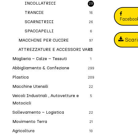
INCOLLATRICI
29
TRANCIE
16
Faceboo
SCARNITRICI
26
SPACCAPELLI
6
Scar
MACCHINE PER CUCIRE
97
ATTREZZATURE E ACCESSORI VARI
26
Maglieria – Calze – Tessuti
1
Abbigliamento & Confezione
299
Plastica
209
Macchine Utensili
22
Veicoli Industriali , Autovetture e
5
Motocicli
Sollevamento – Logistica
22
Movimento Terra
21
Agricoltura
10