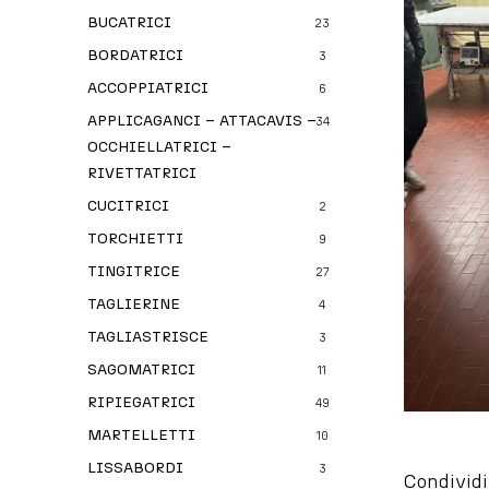
BUCATRICI
23
BORDATRICI
3
ACCOPPIATRICI
6
APPLICAGANCI – ATTACAVIS –
34
OCCHIELLATRICI –
RIVETTATRICI
CUCITRICI
2
TORCHIETTI
9
TINGITRICE
27
TAGLIERINE
4
TAGLIASTRISCE
3
SAGOMATRICI
11
RIPIEGATRICI
49
MARTELLETTI
10
LISSABORDI
3
Condividi