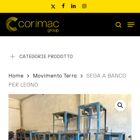
Skip
x-
facebook
linkedin
instagram
to
twitter
main
Men
content
Ricerca
search
prodotti
CATEGORIE PRODOTTO
Home
Movimento Terra
SEGA A BANCO
PER LEGNO