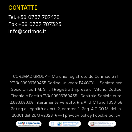
CONTATTI
Tel. +39 0737 787478
Fax +39 0737 787323
info@corimac.it
CORIMAC GROUP – Marchio registrato da Corimac S.r.l.
P.IVA 00996760435 Codice Univoco:
PAXCCYU
| Società con
Socio Unico I.M. S.r.l. | Registro Imprese di Milano: Codice
Fiscale e Partita IVA 00996760435 | Capitale Sociale euro
2.000.000,00 interamente versato. R.E.A. di Milano 1850156
Rating di legalità ex art. 2, comma 1, Reg. A.G.CO.M. del. n.
28361 del 28/07/2020 ★++ |
privacy policy
|
cookie policy