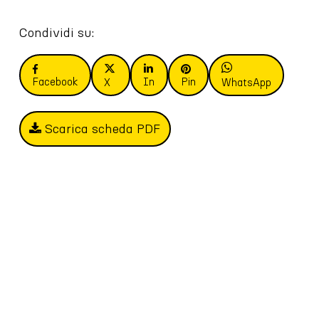
Condividi su:
Facebook
In
Pin
X
WhatsApp
Scarica scheda PDF