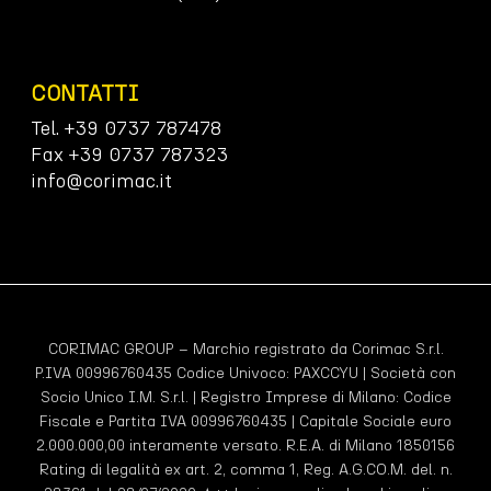
CONTATTI
Tel. +39 0737 787478
Fax +39 0737 787323
info@corimac.it
CORIMAC GROUP – Marchio registrato da Corimac S.r.l.
P.IVA 00996760435 Codice Univoco:
PAXCCYU
| Società con
Socio Unico I.M. S.r.l. | Registro Imprese di Milano: Codice
Fiscale e Partita IVA 00996760435 | Capitale Sociale euro
2.000.000,00 interamente versato. R.E.A. di Milano 1850156
Rating di legalità ex art. 2, comma 1, Reg. A.G.CO.M. del. n.