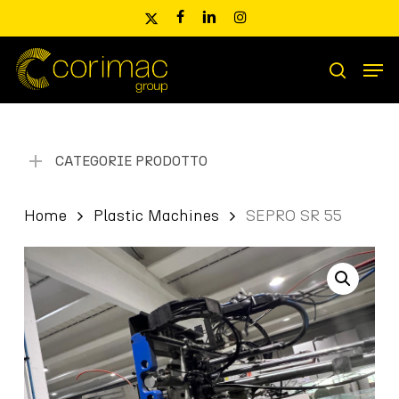
Skip
x-
facebook
linkedin
instagram
to
twitter
main
Men
content
Ricerca
search
prodotti
CATEGORIE PRODOTTO
Home
Plastic Machines
SEPRO SR 55