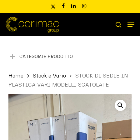
Skip
x-
facebook
linkedin
instagram
to
twitter
main
Men
content
Ricerca
search
prodotti
CATEGORIE PRODOTTO
Home
Stock e Vario
STOCK DI SEDIE IN
PLASTICA VARI MODELLI SCATOLATE