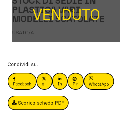
STOCK DI SEDIE IN
PLASTICA VARI
VENDUTO
MODELLI SCATOLATE
USATO/A
Condividi su:
Facebook
In
Pin
X
WhatsApp
Scarica scheda PDF