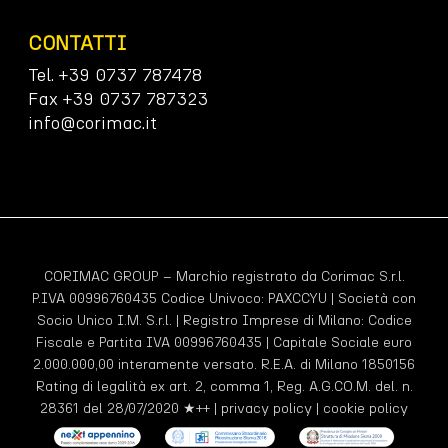
CONTATTI
Tel. +39 0737 787478
Fax +39 0737 787323
info@corimac.it
CORIMAC GROUP – Marchio registrato da Corimac S.r.l.
P.IVA 00996760435 Codice Univoco:
PAXCCYU
| Società con
Socio Unico I.M. S.r.l. | Registro Imprese di Milano: Codice
Fiscale e Partita IVA 00996760435 | Capitale Sociale euro
2.000.000,00 interamente versato. R.E.A. di Milano 1850156
Rating di legalità ex art. 2, comma 1, Reg. A.G.CO.M. del. n.
28361 del 28/07/2020 ★++ |
privacy policy
|
cookie policy