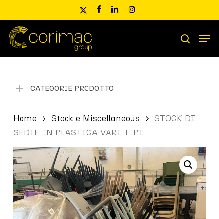
Skip
x-
facebook
linkedin
instagram
to
twitter
main
Men
content
Ricerca
search
prodotti
CATEGORIE PRODOTTO
Home
Stock e Miscellaneous
STOCK DI
SEDIE IN PLASTICA VARI TIPI