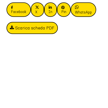
Facebook
In
Pin
X
WhatsApp
Scarica scheda PDF