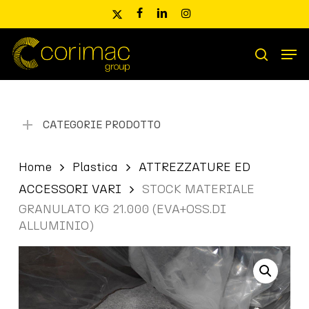
Skip
x-
facebook
linkedin
instagram
to
twitter
main
Men
content
Ricerca
search
prodotti
CATEGORIE PRODOTTO
Home
Plastica
ATTREZZATURE ED
ACCESSORI VARI
STOCK MATERIALE
GRANULATO KG 21.000 (EVA+OSS.DI
ALLUMINIO)