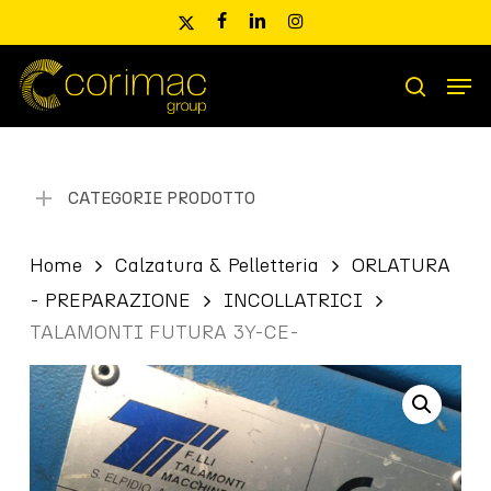
Skip
x-
facebook
linkedin
instagram
to
twitter
main
Men
content
Ricerca
search
prodotti
CATEGORIE PRODOTTO
Home
Calzatura & Pelletteria
ORLATURA
- PREPARAZIONE
INCOLLATRICI
TALAMONTI FUTURA 3Y-CE-