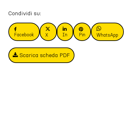
Condividi su:
Facebook
In
Pin
X
WhatsApp
Scarica scheda PDF