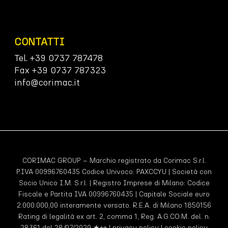
CONTATTI
Tel. +39 0737 787478
Fax +39 0737 787323
info@corimac.it
CORIMAC GROUP – Marchio registrato da Corimac S.r.l.
P.IVA 00996760435 Codice Univoco:
PAXCCYU
| Società con
Socio Unico I.M. S.r.l. | Registro Imprese di Milano: Codice
Fiscale e Partita IVA 00996760435 | Capitale Sociale euro
2.000.000,00 interamente versato. R.E.A. di Milano 1850156
Rating di legalità ex art. 2, comma 1, Reg. A.G.CO.M. del. n.
28361 del 28/07/2020 ★++ |
privacy policy
|
cookie policy