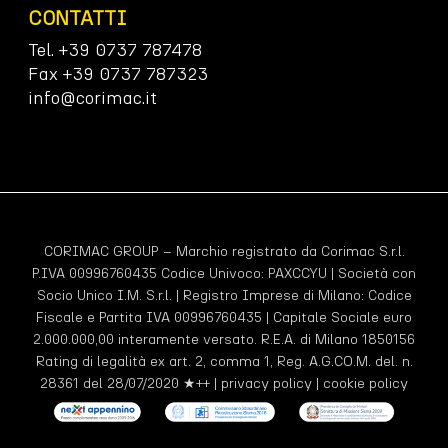
CONTATTI
Tel. +39 0737 787478
Fax +39 0737 787323
info@corimac.it
CORIMAC GROUP – Marchio registrato da Corimac S.r.l.
P.IVA 00996760435 Codice Univoco:
PAXCCYU
| Società con
Socio Unico I.M. S.r.l. | Registro Imprese di Milano: Codice
Fiscale e Partita IVA 00996760435 | Capitale Sociale euro
2.000.000,00 interamente versato. R.E.A. di Milano 1850156
Rating di legalità ex art. 2, comma 1, Reg. A.G.CO.M. del. n.
28361 del 28/07/2020 ★++ |
privacy policy
|
cookie policy