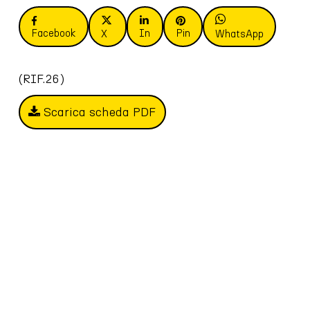
Facebook
In
Pin
X
WhatsApp
(RIF.26)
Scarica scheda PDF