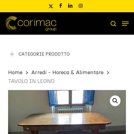
Skip
x-
facebook
linkedin
instagram
to
twitter
main
Men
content
Ricerca
search
prodotti
CATEGORIE PRODOTTO
Home
Arredi - Horeca & Alimentare
TAVOLO IN LEGNO