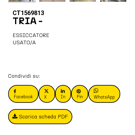
CT1569813
TRIA -
ESSICCATORE
USATO/A
Condividi su:
Facebook
In
Pin
X
WhatsApp
Scarica scheda PDF