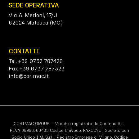
SEDE OPERATIVA
Via A. Merloni, 17/U
62024 Matelica (MC)
CONTATTI
Tel. +39 0737 787478
Fax +39 0737 787323
info@corimac.it
CORIMAC GROUP – Marchio registrato da Corimac S.r.l.
P.IVA 00996760435 Codice Univoco:
PAXCCYU
| Società con
Socio Unico I.M. S.r.l. | Registro Imprese di Milano: Codice