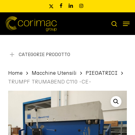
Skip
x-
facebook
linkedin
instagram
to
twitter
main
Men
content
Ricerca
search
prodotti
CATEGORIE PRODOTTO
Home
Macchine Utensili
PIEGATRICI
TRUMPF TRUMABEND C110 -CE-