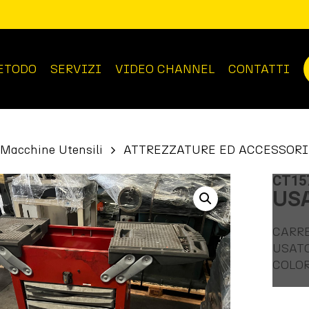
ETODO
SERVIZI
VIDEO CHANNEL
CONTATTI
Macchine Utensili
ATTREZZATURE ED ACCESSORI
CT15
USA
CARRE
USAT
COLOR