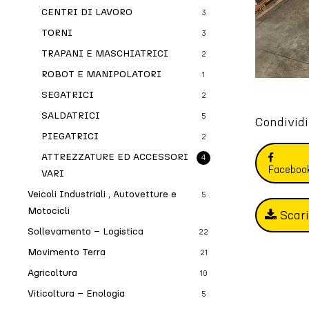
CENTRI DI LAVORO
3
TORNI
3
TRAPANI E MASCHIATRICI
2
ROBOT E MANIPOLATORI
1
SEGATRICI
2
SALDATRICI
5
Condividi
PIEGATRICI
2
ATTREZZATURE ED ACCESSORI
4
Faceboo
VARI
Veicoli Industriali , Autovetture e
5
Motocicli
Scar
Sollevamento – Logistica
22
Movimento Terra
21
Agricoltura
10
Viticoltura – Enologia
5