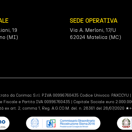
ALE
SEDE OPERATIVA
liani, 19
Via A. Merloni, 17/U
no (MI)
62024 Matelica (MC)
ato da Corimac S.r.l. P.IVA 00996760435 Codice Univoco:
PAXCCYU
|
e Fiscale e Partita IVA 00996760435 | Capitale Sociale euro 2.000.000
tà ex art. 2, comma 1, Reg. A.G.CO.M. del. n. 28361 del 28/07/2020 ★+