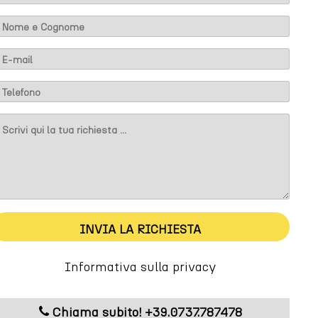
m
INVIA LA RICHIESTA
Informativa sulla privacy
Chiama subito! +39.0737.787478