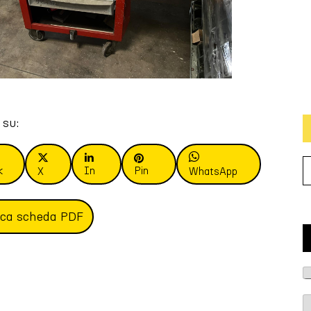
 su:
k
In
Pin
X
WhatsApp
ica scheda PDF
T
i
p
R