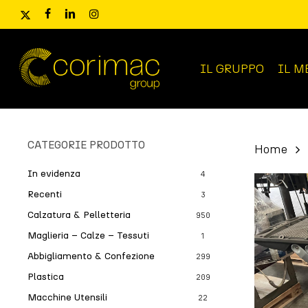
Skip
x-
facebook
linkedin
instagram
to
twitter
main
content
IL GRUPPO
IL M
Ricerca
prodotti
CATEGORIE PRODOTTO
Home
In evidenza
4
Recenti
3
Calzatura & Pelletteria
950
Maglieria – Calze – Tessuti
1
Abbigliamento & Confezione
299
Plastica
209
Macchine Utensili
22