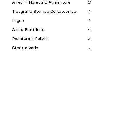
Arredi – Horeca & Alimentare
27
Tipografia Stampa Cartotecnica
7
Legno
9
Aria e Elettricita’
39
Pesatura e Pulizia
31
Stock e Vario
2