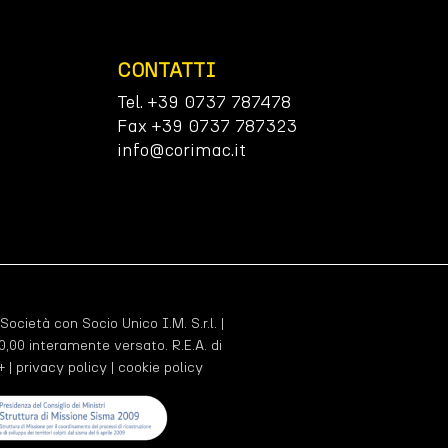
CONTATTI
Tel. +39 0737 787478
Fax +39 0737 787323
info@corimac.it
 Società con Socio Unico I.M. S.r.l. |
,00 interamente versato. R.E.A. di
+ |
privacy policy
|
cookie policy