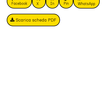
Facebook
In
Pin
X
WhatsApp
Scarica scheda PDF