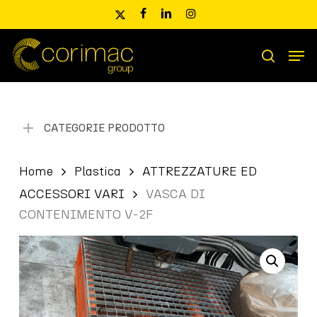
Skip
x-
facebook
linkedin
instagram
to
twitter
main
Men
content
Ricerca
search
prodotti
CATEGORIE PRODOTTO
Home
Plastica
ATTREZZATURE ED
ACCESSORI VARI
VASCA DI
CONTENIMENTO V-2F