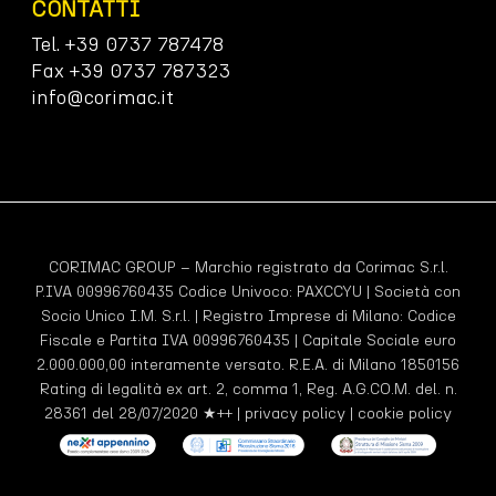
CONTATTI
Tel. +39 0737 787478
Fax +39 0737 787323
info@corimac.it
CORIMAC GROUP – Marchio registrato da Corimac S.r.l.
P.IVA 00996760435 Codice Univoco:
PAXCCYU
| Società con
Socio Unico I.M. S.r.l. | Registro Imprese di Milano: Codice
Fiscale e Partita IVA 00996760435 | Capitale Sociale euro
2.000.000,00 interamente versato. R.E.A. di Milano 1850156
Rating di legalità ex art. 2, comma 1, Reg. A.G.CO.M. del. n.
28361 del 28/07/2020 ★++ |
privacy policy
|
cookie policy