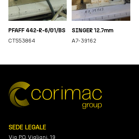
PFAFF 442-R-6/01/BS
SINGER 12.7mm
CT553864
A7-39162
SEDE LEGALE
Via P.O. Vigliani, 19