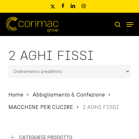
Skip
x-
facebook
linkedin
instagram
to
twitter
main
Men
content
Ricerca
search
prodotti
2 AGHI FISSI
Home
Abbigliamento & Confezione
MACCHINE PER CUCIRE
2 AGHI FISSI
CATEGORIE PRODOTTO