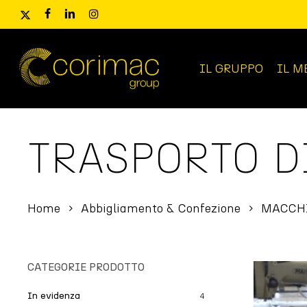
Skip
x-
facebook
linkedin
instagram
to
twitter
main
content
IL GRUPPO
IL M
Ricerca
prodotti
TRASPORTO D
Home
Abbigliamento & Confezione
MACCHI
CATEGORIE PRODOTTO
In evidenza
4