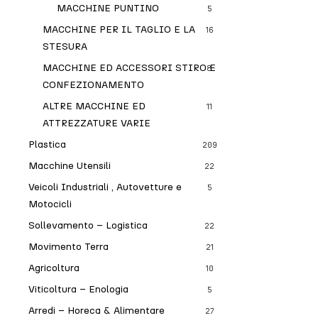
MACCHINE PUNTINO
5
MACCHINE PER IL TAGLIO E LA
16
STESURA
MACCHINE ED ACCESSORI STIRO E
8
CONFEZIONAMENTO
ALTRE MACCHINE ED
11
ATTREZZATURE VARIE
Plastica
209
Macchine Utensili
22
Veicoli Industriali , Autovetture e
5
Motocicli
Sollevamento – Logistica
22
Movimento Terra
21
Agricoltura
10
Viticoltura – Enologia
5
Arredi – Horeca & Alimentare
27