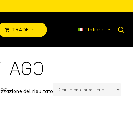
sea
T
R
A
D
E
Italiano
1 AGO
AGO
izzazione del risultato