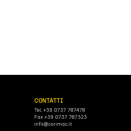
CONTATTI
Tel. +39 0737 787478
Fax +39 0737 787323
info@corimac.it