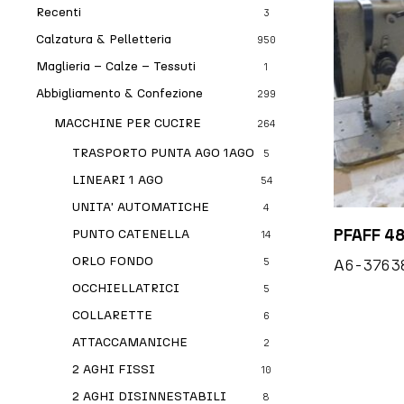
Recenti
3
Calzatura & Pelletteria
950
Maglieria – Calze – Tessuti
1
Abbigliamento & Confezione
299
MACCHINE PER CUCIRE
264
TRASPORTO PUNTA AGO 1AGO
5
LINEARI 1 AGO
54
UNITA' AUTOMATICHE
4
PFAFF 48
PUNTO CATENELLA
14
ORLO FONDO
A6-3763
5
OCCHIELLATRICI
5
COLLARETTE
6
ATTACCAMANICHE
2
2 AGHI FISSI
10
2 AGHI DISINNESTABILI
8