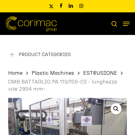
Skip
x-
facebook
linkedin
instagram
to
twitter
main
Men
content
Products
search
search
PRODUCT CATEGORIES
Home
Plastic Machines
ESTRUSIONE
OMB BATTAGLIO PA 110/150-CE- lunghezza
vite 2954 mm-