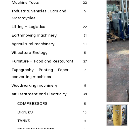
Machine Tools
22
Industrial Vehicles , Cars and
5
Motorcycles
Lifting – Logistics
22
Earthmoving machinery
21
Agricultural machinery
10
Viticulture Enology
5
Furniture – Food and Restaurant
27
Typography – Printing – Paper
7
converting machines
Woodworking machinery
9
Air Treatment and Electricity
39
COMPRESSORS
5
DRYERS
18
TANKS
8