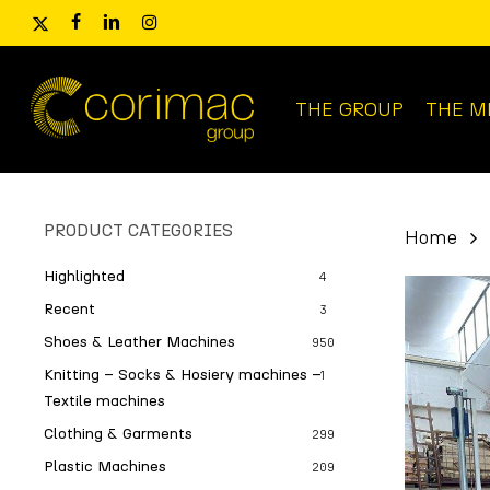
Skip
x-
facebook
linkedin
instagram
to
twitter
main
content
THE GROUP
THE M
Products
search
PRODUCT CATEGORIES
Home
Highlighted
4
Recent
3
Shoes & Leather Machines
950
Knitting – Socks & Hosiery machines –
1
Textile machines
Clothing & Garments
299
Plastic Machines
209