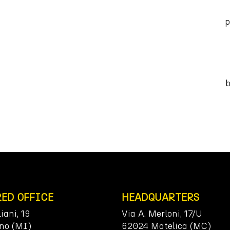
p
b
RED OFFICE
HEADQUARTERS
liani, 19
Via A. Merloni, 17/U
no (MI)
62024 Matelica (MC)