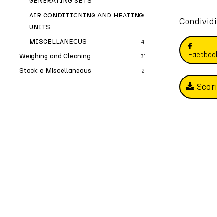
GENERATING SETS
1
AIR CONDITIONING AND HEATING
3
Condividi
UNITS
MISCELLANEOUS
4
Faceboo
Weighing and Cleaning
31
Stock e Miscellaneous
2
Scar