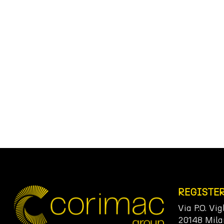
REGISTE
Via P.O. Vig
20148 Mila