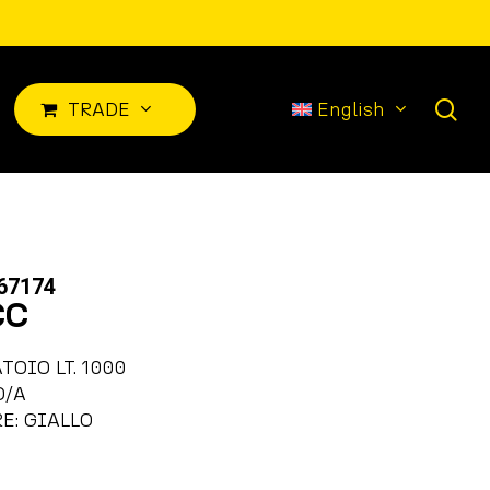
sea
TRADE
English
67174
CC
TOIO LT. 1000
O/A
E: GIALLO