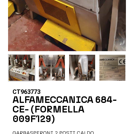
CT963773
ALFAMECCANICA 684-
CE- (FORMELLA
009F129)
GARBASPERONI 2 POSTI CALDO