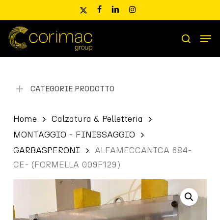
Skip
x-
facebook
linkedin
instagram
to
twitter
main
Men
content
Ricerca
search
prodotti
CATEGORIE PRODOTTO
Home
Calzatura & Pelletteria
MONTAGGIO - FINISSAGGIO
GARBASPERONI
ALFAMECCANICA 684-
CE- (FORMELLA 009F129)