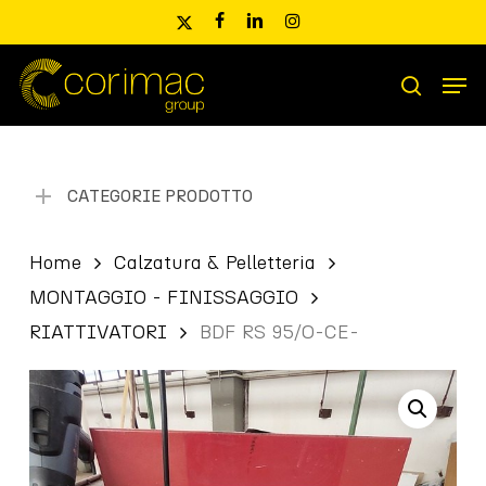
Skip
x-
facebook
linkedin
instagram
to
twitter
main
Men
content
Ricerca
search
prodotti
CATEGORIE PRODOTTO
Home
Calzatura & Pelletteria
MONTAGGIO - FINISSAGGIO
RIATTIVATORI
BDF RS 95/O-CE-