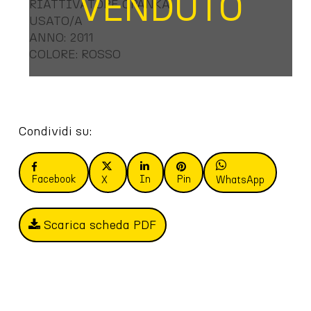
VENDUTO
RIATTIVATORE OPANKA
USATO/A
ANNO: 2011
COLORE: ROSSO
Condividi su:
Facebook
In
Pin
X
WhatsApp
Scarica scheda PDF