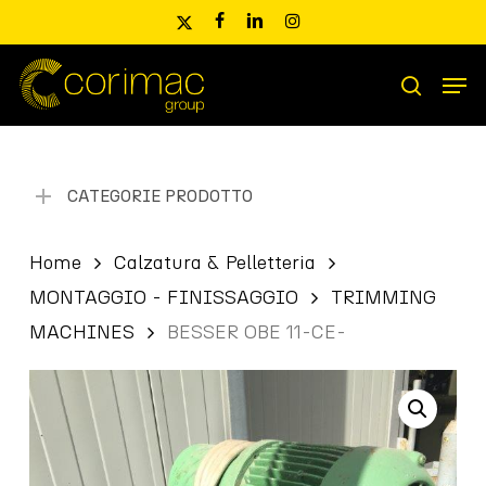
Skip
x-
facebook
linkedin
instagram
to
twitter
main
Men
content
Ricerca
search
prodotti
CATEGORIE PRODOTTO
Home
Calzatura & Pelletteria
MONTAGGIO - FINISSAGGIO
TRIMMING
MACHINES
BESSER OBE 11-CE-