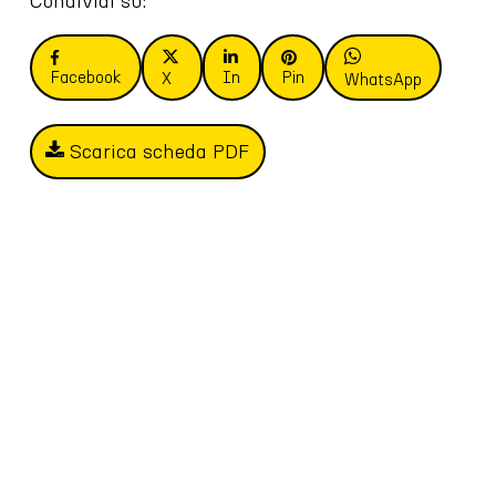
Condividi su:
Facebook
In
Pin
X
WhatsApp
Scarica scheda PDF