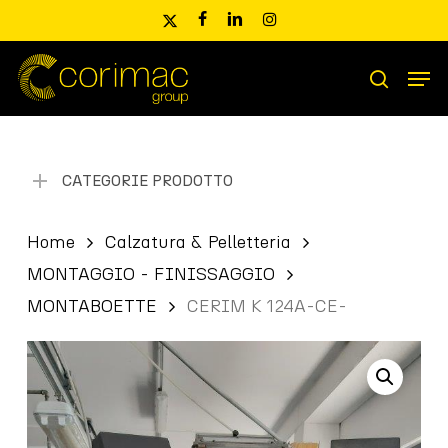
Skip
x-
facebook
linkedin
instagram
to
twitter
main
Men
content
Ricerca
search
prodotti
CATEGORIE PRODOTTO
Home
Calzatura & Pelletteria
MONTAGGIO - FINISSAGGIO
MONTABOETTE
CERIM K 124A-CE-