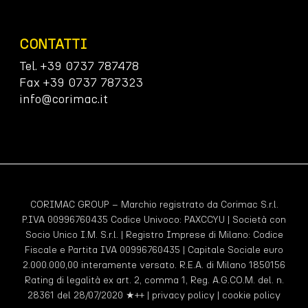
CONTATTI
Tel. +39 0737 787478
Fax +39 0737 787323
info@corimac.it
CORIMAC GROUP – Marchio registrato da Corimac S.r.l.
P.IVA 00996760435 Codice Univoco:
PAXCCYU
| Società con
Socio Unico I.M. S.r.l. | Registro Imprese di Milano: Codice
Fiscale e Partita IVA 00996760435 | Capitale Sociale euro
2.000.000,00 interamente versato. R.E.A. di Milano 1850156
Rating di legalità ex art. 2, comma 1, Reg. A.G.CO.M. del. n.
28361 del 28/07/2020 ★++ |
privacy policy
|
cookie policy