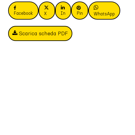
Facebook
In
Pin
X
WhatsApp
Scarica scheda PDF