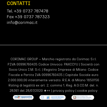
CONTATTI
Tel. +39 0737 787478
Fax +39 0737 787323
info@corimac.it
CORIMAC GROUP – Marchio registrato da Corimac S.r.l.
P.IVA 00996760435 Codice Univoco:
PAXCCYU
| Società con
Socio Unico I.M. S.r.l. | Registro Imprese di Milano: Codice
Fiscale e Partita IVA 00996760435 | Capitale Sociale euro
2.000.000,00 interamente versato. R.E.A. di Milano 1850156
Rating di legalità ex art. 2, comma 1, Reg. A.G.CO.M. del. n.
28361 del 28/07/2020 ★++ |
privacy policy
|
cookie policy