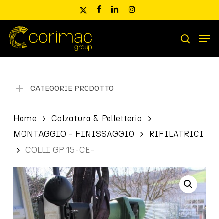
Skip
x-
facebook
linkedin
instagram
to
twitter
main
Men
content
Ricerca
search
prodotti
CATEGORIE PRODOTTO
Home
Calzatura & Pelletteria
MONTAGGIO - FINISSAGGIO
RIFILATRICI
COLLI GP 15-CE-