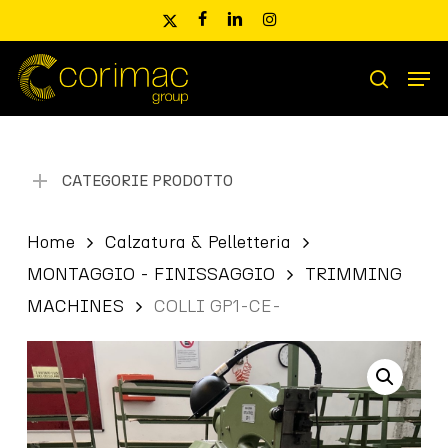
Skip
x-
facebook
linkedin
instagram
to
twitter
main
Men
content
Ricerca
search
prodotti
CATEGORIE PRODOTTO
Home
Calzatura & Pelletteria
MONTAGGIO - FINISSAGGIO
TRIMMING
MACHINES
COLLI GP1-CE-