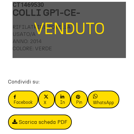
CT1469530
COLLI GP1-CE-
VENDUTO
RIFILATRICE ROTELLA
USATO/A
ANNO: 2014
COLORE: VERDE
Condividi su:
Facebook
In
Pin
X
WhatsApp
Scarica scheda PDF