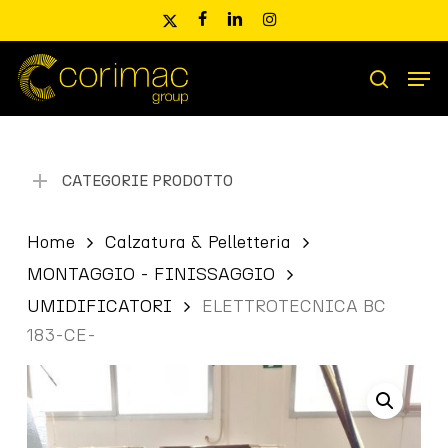
Skip
x-
facebook
linkedin
instagram
to
twitter
main
Men
content
Ricerca
search
prodotti
CATEGORIE PRODOTTO
Home
Calzatura & Pelletteria
MONTAGGIO - FINISSAGGIO
UMIDIFICATORI
ELETTROTECNICA BC
183-CE-