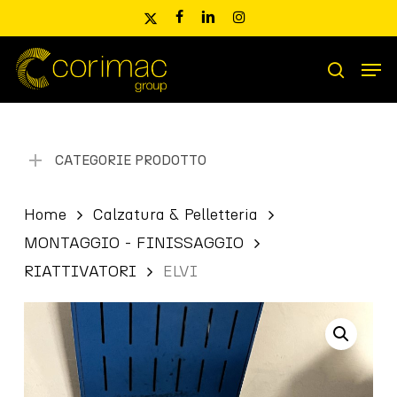
Skip
x-
facebook
linkedin
instagram
to
twitter
main
Men
content
Ricerca
search
prodotti
CATEGORIE PRODOTTO
Home
Calzatura & Pelletteria
MONTAGGIO - FINISSAGGIO
RIATTIVATORI
ELVI