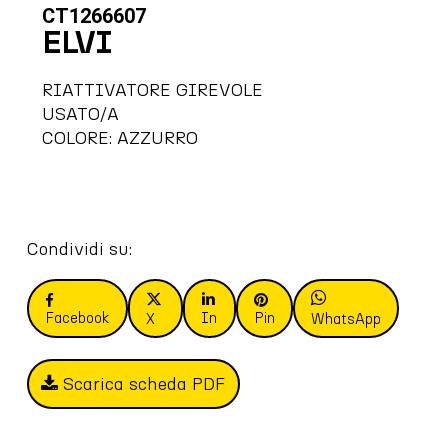
CT1266607
ELVI
RIATTIVATORE GIREVOLE
USATO/A
COLORE: AZZURRO
Condividi su:
Facebook
In
Pin
X
WhatsApp
Scarica scheda PDF