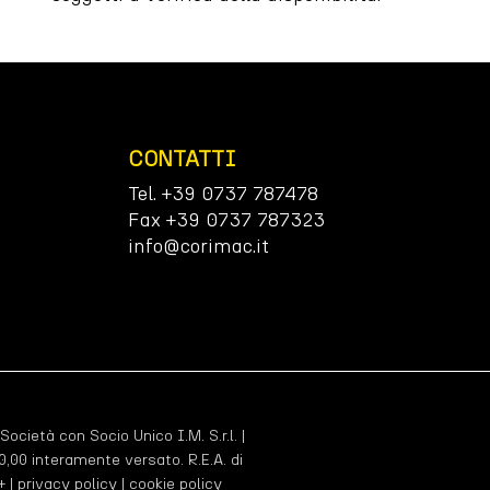
CONTATTI
Tel. +39 0737 787478
Fax +39 0737 787323
info@corimac.it
 Società con Socio Unico I.M. S.r.l. |
,00 interamente versato. R.E.A. di
+ |
privacy policy
|
cookie policy