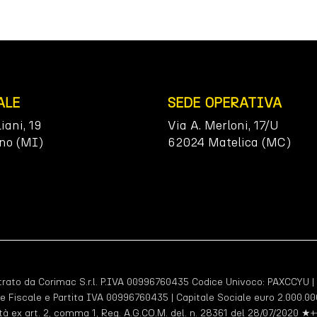
ALE
SEDE OPERATIVA
liani, 19
Via A. Merloni, 17/U
no (MI)
62024 Matelica (MC)
ato da Corimac S.r.l. P.IVA 00996760435 Codice Univoco:
PAXCCYU
|
e Fiscale e Partita IVA 00996760435 | Capitale Sociale euro 2.000.000
tà ex art. 2, comma 1, Reg. A.G.CO.M. del. n. 28361 del 28/07/2020 ★+