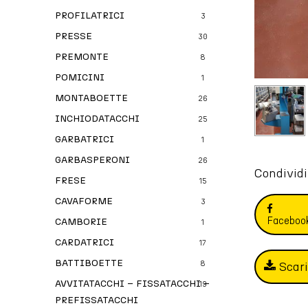
PROFILATRICI
3
PRESSE
30
PREMONTE
8
POMICINI
1
MONTABOETTE
26
INCHIODATACCHI
25
GARBATRICI
1
GARBASPERONI
26
Condividi
FRESE
15
CAVAFORME
3
Faceboo
CAMBORIE
1
CARDATRICI
17
BATTIBOETTE
Scar
8
AVVITATACCHI – FISSATACCHI –
19
PREFISSATACCHI