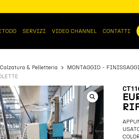
ETODO
SERVIZI
VIDEO CHANNEL
CONTATTI
Calzatura & Pelletteria
MONTAGGIO - FINISSAGG
OLETTE
CT11
EU
RI
APPU
USAT
COLOR