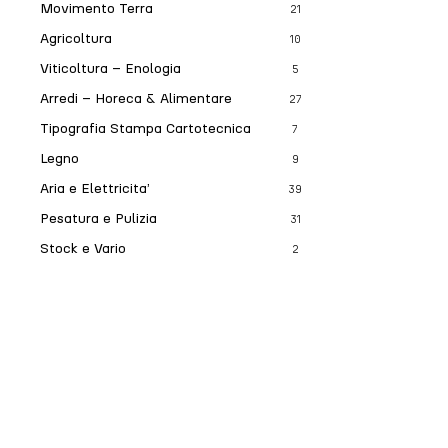
Movimento Terra
21
Agricoltura
10
Viticoltura – Enologia
5
Arredi – Horeca & Alimentare
27
Tipografia Stampa Cartotecnica
7
Legno
9
Aria e Elettricita’
39
Pesatura e Pulizia
31
Stock e Vario
2