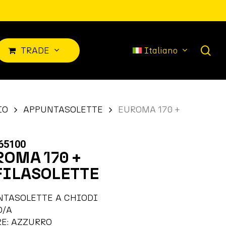
sea
T
R
A
D
E
Italiano
IO
APPUNTASOLETTE
EUROMA 170 +
65100
ROMA 170 +
FILASOLETTE
NTASOLETTE A CHIODI
O/A
E: AZZURRO