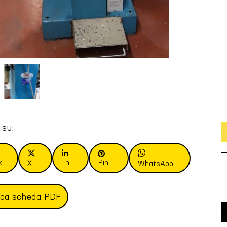
 su:
k
In
Pin
X
WhatsApp
ica scheda PDF