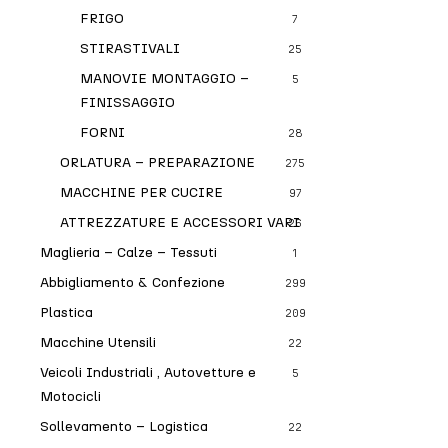
FRIGO
7
STIRASTIVALI
25
MANOVIE MONTAGGIO –
5
FINISSAGGIO
FORNI
28
ORLATURA – PREPARAZIONE
275
MACCHINE PER CUCIRE
97
ATTREZZATURE E ACCESSORI VARI
26
Maglieria – Calze – Tessuti
1
Abbigliamento & Confezione
299
Plastica
209
Macchine Utensili
22
Veicoli Industriali , Autovetture e
5
Motocicli
Sollevamento – Logistica
22