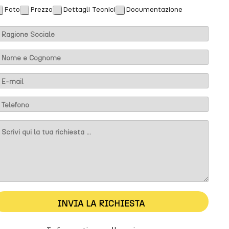
Foto
Prezzo
Dettagli Tecnici
Documentazione
m
M
m
INVIA LA RICHIESTA