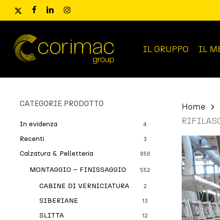
Skip
x-
facebook
linkedin
instagram
to
twitter
main
content
IL GRUPPO
IL M
Ricerca
prodotti
CATEGORIE PRODOTTO
Home
RIFILAS
In evidenza
4
Recenti
3
Calzatura & Pelletteria
950
MONTAGGIO – FINISSAGGIO
552
CABINE DI VERNICIATURA
2
SIBERIANE
13
SLITTA
12