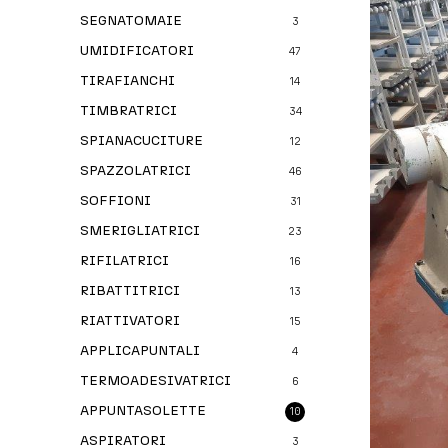
SEGNATOMAIE
3
UMIDIFICATORI
47
TIRAFIANCHI
14
TIMBRATRICI
34
SPIANACUCITURE
12
SPAZZOLATRICI
46
SOFFIONI
31
SMERIGLIATRICI
23
RIFILATRICI
16
RIBATTITRICI
13
RIATTIVATORI
15
APPLICAPUNTALI
4
TERMOADESIVATRICI
6
APPUNTASOLETTE
10
ASPIRATORI
3