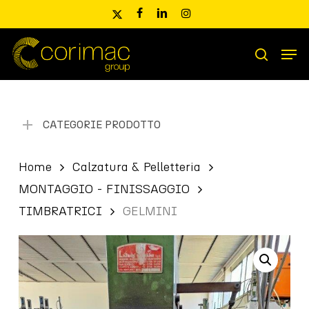
Skip
x-
facebook
linkedin
instagram
to
twitter
main
Men
content
Ricerca
search
prodotti
CATEGORIE PRODOTTO
Home
Calzatura & Pelletteria
MONTAGGIO - FINISSAGGIO
TIMBRATRICI
GELMINI