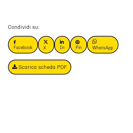
Condividi su:
Facebook
In
Pin
X
WhatsApp
Scarica scheda PDF