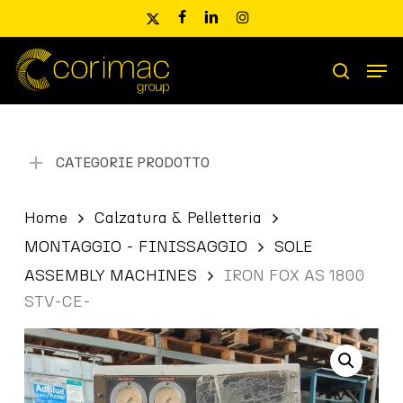
Skip
x-
facebook
linkedin
instagram
to
twitter
main
Men
content
Ricerca
search
prodotti
CATEGORIE PRODOTTO
Home
Calzatura & Pelletteria
MONTAGGIO - FINISSAGGIO
SOLE
ASSEMBLY MACHINES
IRON FOX AS 1800
STV-CE-