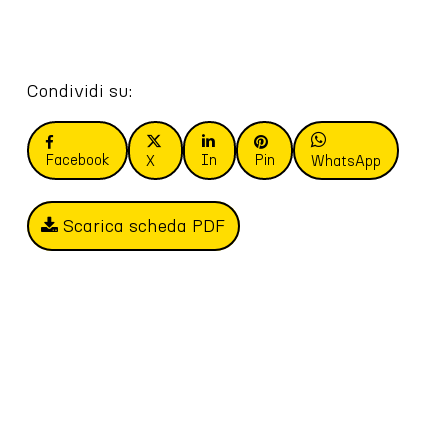
Condividi su:
Facebook
In
Pin
X
WhatsApp
Scarica scheda PDF