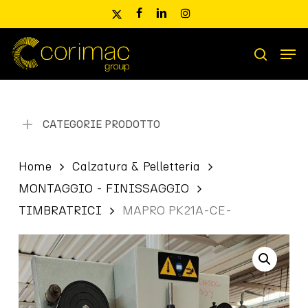
Skip
x-
facebook
linkedin
instagram
to
twitter
main
Men
content
Ricerca
search
prodotti
CATEGORIE PRODOTTO
Home
Calzatura & Pelletteria
MONTAGGIO - FINISSAGGIO
TIMBRATRICI
MAPRO PK21A-CE-